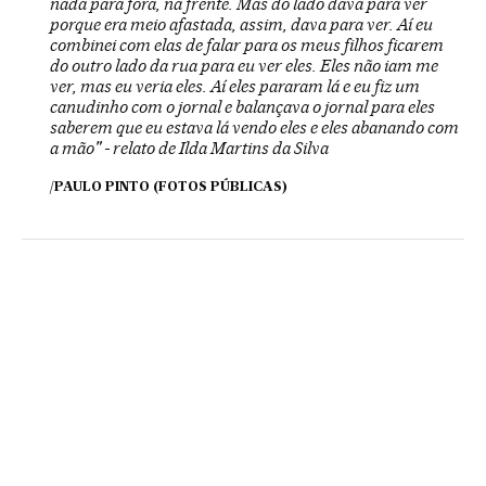
nada para fora, na frente. Mas do lado dava para ver
porque era meio afastada, assim, dava para ver. Aí eu
combinei com elas de falar para os meus filhos ficarem
do outro lado da rua para eu ver eles. Eles não iam me
ver, mas eu veria eles. Aí eles pararam lá e eu fiz um
canudinho com o jornal e balançava o jornal para eles
saberem que eu estava lá vendo eles e eles abanando com
a mão" - relato de Ilda Martins da Silva
/PAULO PINTO (FOTOS PÚBLICAS)