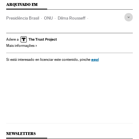
ARQUIVADO EM
Presidência Brasil
ONU
Dilma Rousseff
Comissão Nacional Verdade
Presidente Brasil
Repressão política
Crimes ditadura brasileira
PNUD
Adere a
Mais informações
Ditadura Militar Brasil
Crimes lesa-humanidade
Ditadura militar
Ditadura
Governo Brasil
Governo
aquí
Si está interesado en licenciar este contenido, pinche
Organizações internacionais
Administração Estado
Delitos
Relações exteriores
Administração pública
Justiça
Partido dos Trabalhadores
Partidos políticos
Política
NEWSLETTERS