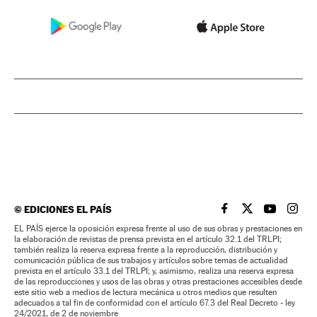
©
EDICIONES EL PAÍS
EL PAÍS BRASIL EN
EL PAÍS BRASI
EL PAÍS B
EL PA
EL PAÍS ejerce la oposición expresa frente al uso de sus obras y prestaciones en
la elaboración de revistas de prensa prevista en el artículo 32.1 del TRLPI;
también realiza la reserva expresa frente a la reproducción, distribución y
comunicación pública de sus trabajos y artículos sobre temas de actualidad
prevista en el artículo 33.1 del TRLPI; y, asimismo, realiza una reserva expresa
de las reproducciones y usos de las obras y otras prestaciones accesibles desde
este sitio web a medios de lectura mecánica u otros medios que resulten
adecuados a tal fin de conformidad con el artículo 67.3 del Real Decreto - ley
24/2021, de 2 de noviembre