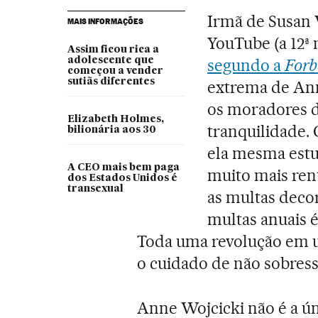
Irmã de Susan 
MAIS INFORMAÇÕES
YouTube (a 12ª
Assim ficou rica a
adolescente que
segundo a
Forb
começou a vender
sutiãs diferentes
extrema de Ann
os moradores d
Elizabeth Holmes,
tranquilidade.
bilionária aos 30
ela mesma estu
A CEO mais bem paga
muito mais ren
dos Estados Unidos é
transexual
as multas decor
multas anuais é
Toda uma revolução em u
o cuidado de não sobres
Anne Wojcicki não é a úni