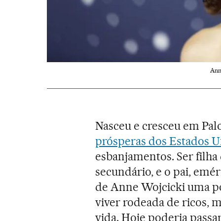
Ann
Nasceu e cresceu em Pal
prósperas dos Estados U
esbanjamentos. Ser filha
secundário, e o pai, emé
de Anne Wojcicki uma p
viver rodeada de ricos, 
vida. Hoje poderia passa