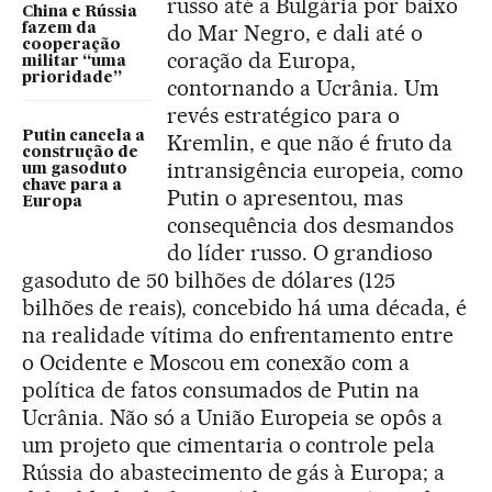
russo até a Bulgária por baixo
China e Rússia
do Mar Negro, e dali até o
fazem da
cooperação
coração da Europa,
militar “uma
prioridade”
contornando a Ucrânia. Um
revés estratégico para o
Putin cancela a
Kremlin, e que não é fruto da
construção de
intransigência europeia, como
um gasoduto
chave para a
Putin o apresentou, mas
Europa
consequência dos desmandos
do líder russo. O grandioso
gasoduto de 50 bilhões de dólares (125
bilhões de reais), concebido há uma década, é
na realidade vítima do enfrentamento entre
o Ocidente e Moscou em conexão com a
política de fatos consumados de Putin na
Ucrânia. Não só a União Europeia se opôs a
um projeto que cimentaria o controle pela
Rússia do abastecimento de gás à Europa; a