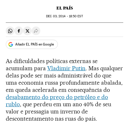
EL PAÍS
DEC
03, 2014 - 18:50
EST
Compartir en Whatsapp
Compartir en Facebook
Compartir en Twitter
Desplegar Redes Sociales
Añadir EL PAÍS en Google
As dificuldades políticas externas se
acumulam para
Vladimir Putin
. Mas qualquer
delas pode ser mais administrável do que
uma economia russa profundamente abalada,
em queda acelerada em consequência do
desabamento do preço do petróleo e do
rublo
, que perdeu em um ano 40% de seu
valor e pressagia um inverno de
descontentamento nas ruas do país.