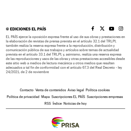
©
EDICIONES EL PAÍS
EL PAÍS BRASIL EN
EL PAÍS BRASI
EL PAÍS B
EL PA
EL PAÍS ejerce la oposición expresa frente al uso de sus obras y prestaciones en
la elaboración de revistas de prensa prevista en el artículo 32.1 del TRLPI;
también realiza la reserva expresa frente a la reproducción, distribución y
comunicación pública de sus trabajos y artículos sobre temas de actualidad
prevista en el artículo 33.1 del TRLPI; y, asimismo, realiza una reserva expresa
de las reproducciones y usos de las obras y otras prestaciones accesibles desde
este sitio web a medios de lectura mecánica u otros medios que resulten
adecuados a tal fin de conformidad con el artículo 67.3 del Real Decreto - ley
24/2021, de 2 de noviembre
Contacto
Venta de contenidos
Aviso legal
Política cookies
Política de privacidad
Mapa
Suscripciones EL PAÍS
Suscripciones empresas
RSS
Índice
Noticias de hoy