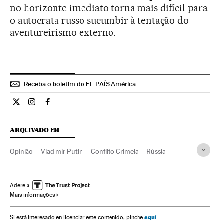
no horizonte imediato torna mais difícil para
o autocrata russo sucumbir à tentação do
aventureirismo externo.
Receba o boletim do EL PAÍS América
Opiniao El País Brasil en Twitter
Opiniao El País Brasil en Instagram
Opiniao El País Brasil en Facebook
ARQUIVADO EM
Opinião
Vladimir Putin
Conflito Crimeia
Rússia
Ucrânia
Europa Leste
Conflitos territoriais
União Europeia
Europa
Organizações internacionais
Adere a
Mais informações
Conflitos
Relações exteriores
aquí
Si está interesado en licenciar este contenido, pinche