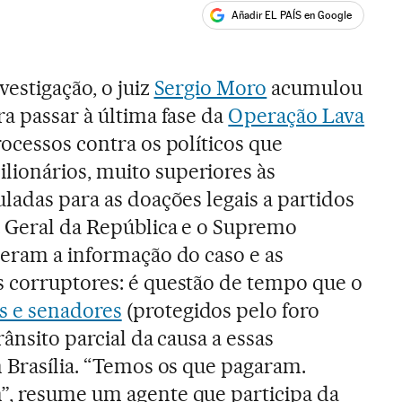
Añadir EL PAÍS en Google
ales
estigação, o juiz
Sergio Moro
acumulou
a passar à última fase da
Operação Lava
rocessos contra os políticos que
ionários, muito superiores às
ladas para as doações legais a partidos
a Geral da República e o Supremo
beram a informação do caso e as
s corruptores: é questão de tempo que o
s e senadores
(protegidos pelo foro
rânsito parcial da causa a essas
m Brasília. “Temos os que pagaram.
”, resume um agente que participa da