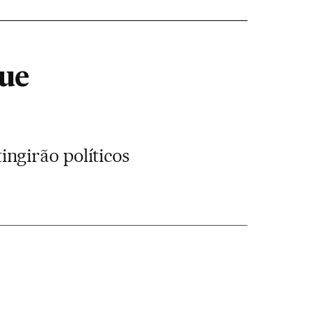
ue
ngirão políticos