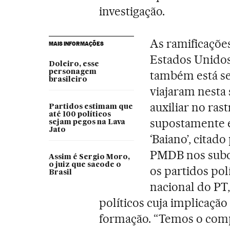
investigação.
As ramificaçõe
MAIS INFORMAÇÕES
Estados Unidos,
Doleiro, esse
personagem
também está sen
brasileiro
viajaram nesta
auxiliar no ras
Partidos estimam que
até 100 políticos
supostamente e
sejam pegos na Lava
Jato
‘Baiano’, citad
PMDB nos sub
Assim é Sergio Moro,
o juiz que sacode o
os partidos pol
Brasil
nacional do PT,
políticos cuja implicaçã
formação. “Temos o com