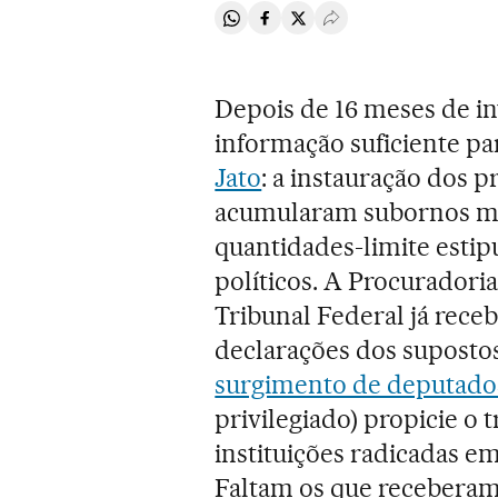
Compartir en Whatsapp
Compartir en Facebook
Compartir en Twitter
Desplegar Redes Soci
Depois de 16 meses de inv
informação suficiente par
Jato
: a instauração dos p
acumularam subornos mil
quantidades-limite estipu
políticos. A Procuradori
Tribunal Federal já rece
declarações dos suposto
surgimento de deputado
privilegiado) propicie o t
instituições radicadas e
Faltam os que receberam