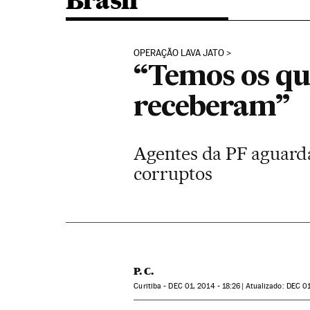
Brasil
OPERAÇÃO LAVA JATO
“Temos os qu
receberam”
Agentes da PF aguarda
corruptos
P. C.
Curitiba -
DEC
01, 2014 - 18:26
atualizado:
DEC
01