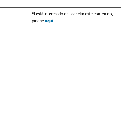
iamento ilegal
Lavagem dinheiro
Subornos
Si está interesado en licenciar este contenido,
Corrupção política
Delitos fiscais
Corrupção
Brasil
aquí
pinche
Sul
América Latina
Força segurança
América