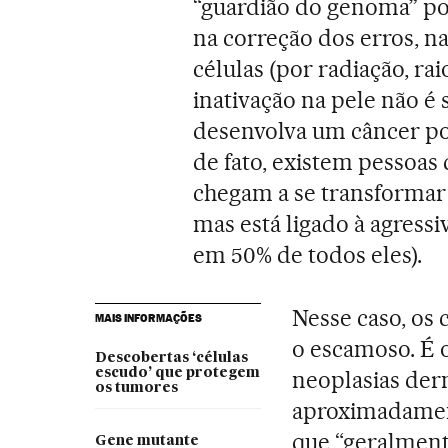
“guardião do genoma” po
na correção dos erros, 
células (por radiação, rai
inativação na pele não é
desenvolva um câncer por
de fato, existem pessoa
chegam a se transformar 
mas está ligado à agress
em 50% de todos eles).
Nesse caso, os 
MAIS INFORMAÇÕES
o escamoso. É 
Descobertas ‘células
escudo’ que protegem
neoplasias der
os tumores
aproximadament
que “geralmente
Gene mutante