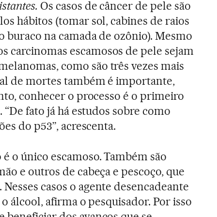
istantes.
Os casos de câncer de pele são
os hábitos (tomar sol, cabines de raios
 (o buraco na camada de ozônio). Mesmo
os carcinomas escamosos de pele sejam
melanomas, como são três vezes mais
tal de mortes também é importante,
anto, conhecer o processo é o primeiro
. “De fato já há estudos sobre como
ções do p53”, acrescenta.
o é o único escamoso. Também são
mão e outros de cabeça e pescoço, que
. Nesses casos o agente desencadeante
 o álcool, afirma o pesquisador. Por isso
 beneficiar dos avanços que se