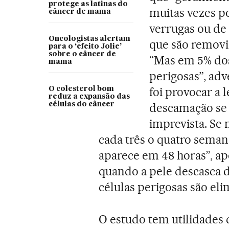
protege as latinas do
muitas vezes p
câncer de mama
verrugas ou de
Oncologistas alertam
que são removi
para o ‘efeito Jolie’
sobre o câncer de
“Mas em 5% dos
mama
perigosas”, adv
foi provocar a 
O colesterol bom
reduz a expansão das
células do câncer
descamação se
imprevista. Se
cada três o quatro semana
aparece em 48 horas”, ap
quando a pele descasca d
células perigosas são eli
O estudo tem utilidades