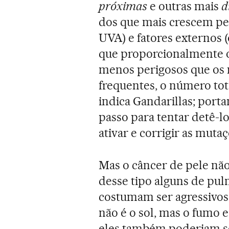
próximas
e outras mais
d
dos que mais crescem pel
UVA) e fatores externos
que proporcionalmente 
menos perigosos que os 
frequentes, o número to
indica Gandarillas; port
passo para tentar detê-lo
ativar e corrigir as muta
Mas o câncer de pele nã
desse tipo alguns de pul
costumam ser agressivos
não é o sol, mas o fumo e
eles também poderiam se