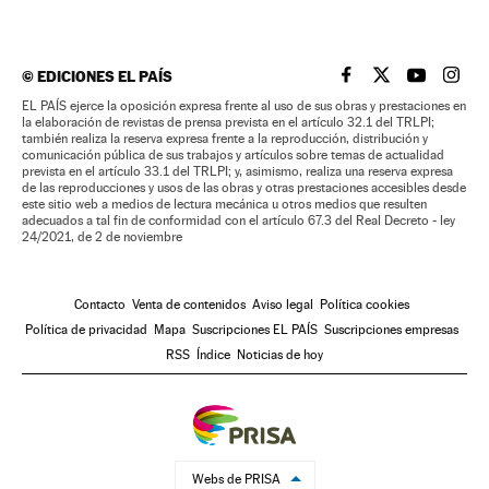
©
EDICIONES EL PAÍS
EL PAÍS BRASIL EN
EL PAÍS BRASI
EL PAÍS B
EL PA
EL PAÍS ejerce la oposición expresa frente al uso de sus obras y prestaciones en
la elaboración de revistas de prensa prevista en el artículo 32.1 del TRLPI;
también realiza la reserva expresa frente a la reproducción, distribución y
comunicación pública de sus trabajos y artículos sobre temas de actualidad
prevista en el artículo 33.1 del TRLPI; y, asimismo, realiza una reserva expresa
de las reproducciones y usos de las obras y otras prestaciones accesibles desde
este sitio web a medios de lectura mecánica u otros medios que resulten
adecuados a tal fin de conformidad con el artículo 67.3 del Real Decreto - ley
24/2021, de 2 de noviembre
Contacto
Venta de contenidos
Aviso legal
Política cookies
Política de privacidad
Mapa
Suscripciones EL PAÍS
Suscripciones empresas
RSS
Índice
Noticias de hoy
Webs de PRISA