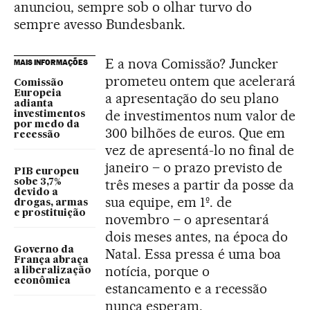
anunciou, sempre sob o olhar turvo do
sempre avesso Bundesbank.
E a nova Comissão? Juncker
MAIS INFORMAÇÕES
prometeu ontem que acelerará
Comissão
Europeia
a apresentação do seu plano
adianta
de investimentos num valor de
investimentos
por medo da
300 bilhões de euros. Que em
recessão
vez de apresentá-lo no final de
janeiro – o prazo previsto de
PIB europeu
três meses a partir da posse da
sobe 3,7%
devido a
sua equipe, em 1º. de
drogas, armas
e prostituição
novembro – o apresentará
dois meses antes, na época do
Governo da
Natal. Essa pressa é uma boa
França abraça
notícia, porque o
a liberalização
econômica
estancamento e a recessão
nunca esperam.