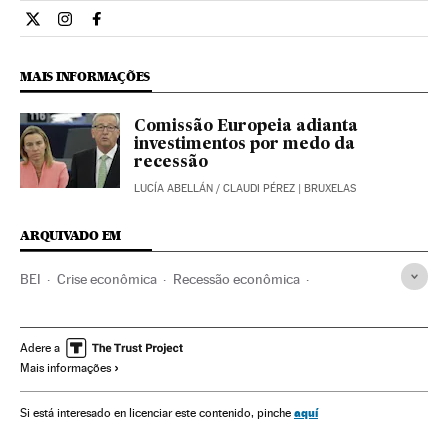
Opiniao El País Brasil en Twitter
Opiniao El País Brasil en Instagram
Opiniao El País Brasil en Facebook
MAIS INFORMAÇÕES
Comissão Europeia adianta
investimentos por medo da
recessão
LUCÍA ABELLÁN
/
CLAUDI PÉREZ
| BRUXELAS
ARQUIVADO EM
BEI
Crise econômica
Recessão econômica
Conjuntura econômica
Espanha
Empresas
Economia
Política
Organismos financeiros
Bancos
Adere a
Mais informações
União Europeia
Organizações internacionais
Europa
Banca
Relações exteriores
Finanças
aquí
Si está interesado en licenciar este contenido, pinche