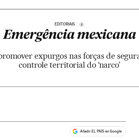
EDITORIAIS
i
Emergência mexicana
promover expurgos nas forças de segur
controle territorial do ‘narco’
Añadir EL PAÍS en Google
ales