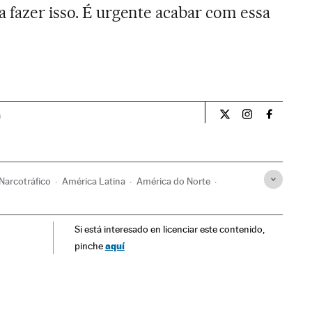
a fazer isso. É urgente acabar com essa
a
Opiniao El País Br
Opiniao El Pa
Opiniao 
Narcotráfico
América Latina
América do Norte
Delitos
Justiça
Si está interesado en licenciar este contenido,
aquí
pinche