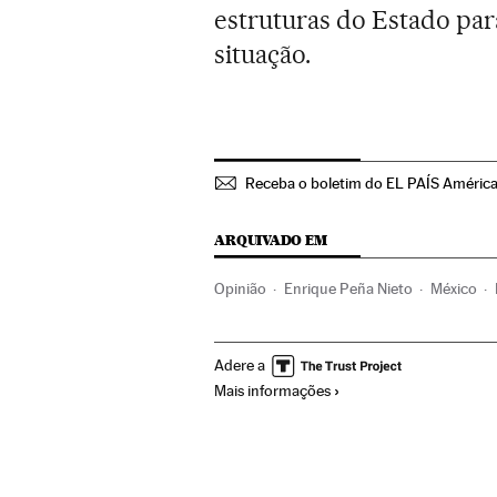
estruturas do Estado par
situação.
Receba o boletim do EL PAÍS Améric
ARQUIVADO EM
Opinião
Enrique Peña Nieto
México
América
Delitos contra saúde pública
Adere a
Mais informações