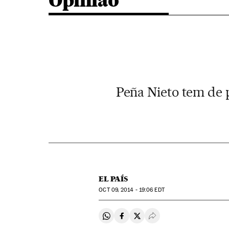
Opinião
Peña Nieto tem de 
EL PAÍS
OCT
09, 2014 - 19:06
EDT
Compartir en Whatsapp
Compartir en Facebook
Compartir en Twitter
Desplegar Redes Soci