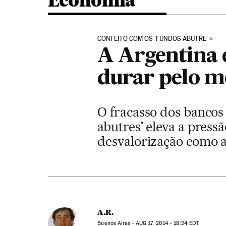
Economia
CONFLITO COM OS 'FUNDOS ABUTRE'
A Argentina e
durar pelo m
O fracasso dos bancos 
abutres' eleva a pressã
desvalorização como a
A.R.
Buenos Aires -
AUG
17, 2014 - 18:24
EDT