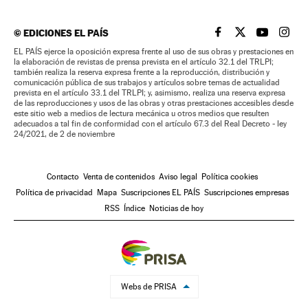
©
EDICIONES EL PAÍS
EL PAÍS BRASIL EN
EL PAÍS BRASI
EL PAÍS B
EL PA
EL PAÍS ejerce la oposición expresa frente al uso de sus obras y prestaciones en
la elaboración de revistas de prensa prevista en el artículo 32.1 del TRLPI;
también realiza la reserva expresa frente a la reproducción, distribución y
comunicación pública de sus trabajos y artículos sobre temas de actualidad
prevista en el artículo 33.1 del TRLPI; y, asimismo, realiza una reserva expresa
de las reproducciones y usos de las obras y otras prestaciones accesibles desde
este sitio web a medios de lectura mecánica u otros medios que resulten
adecuados a tal fin de conformidad con el artículo 67.3 del Real Decreto - ley
24/2021, de 2 de noviembre
Contacto
Venta de contenidos
Aviso legal
Política cookies
Política de privacidad
Mapa
Suscripciones EL PAÍS
Suscripciones empresas
RSS
Índice
Noticias de hoy
Webs de PRISA