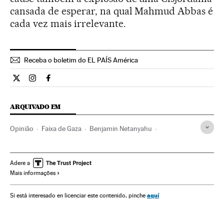
cansada de esperar, na qual Mahmud Abbas é
cada vez mais irrelevante.
Receba o boletim do EL PAÍS América
Opiniao El País Brasil en Twitter
Opiniao El País Brasil en Instagram
Opiniao El País Brasil en Facebook
ARQUIVADO EM
Opinião
Faixa de Gaza
Benjamin Netanyahu
Barack Obama
Mahmud Abbas
John Kerry
Conflito Sunitas e Xiitas
Israel
Territórios palestinos
Adere a
Mais informações
Egito
Palestina
Oriente médio
aquí
Si está interesado en licenciar este contenido, pinche