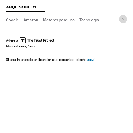
ARQUIVADO EM
Google
Amazon
Motores pesquisa
Tecnologia
Ciência
Tiendas online
Comércio eletrônico
Comércio
Internet
Empresas
Economia
Adere a
Mais informações
Telecomunicações
Comunicações
aquí
Si está interesado en licenciar este contenido, pinche