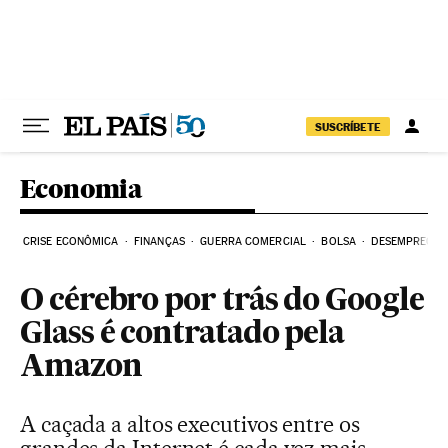
Pular para o conteúdo
SUSCRÍBETE
Economia
CRISE ECONÔMICA
FINANÇAS
GUERRA COMERCIAL
BOLSA
DESEMPREGO
O cérebro por trás do Google
Glass é contratado pela
Amazon
A caçada a altos executivos entre os