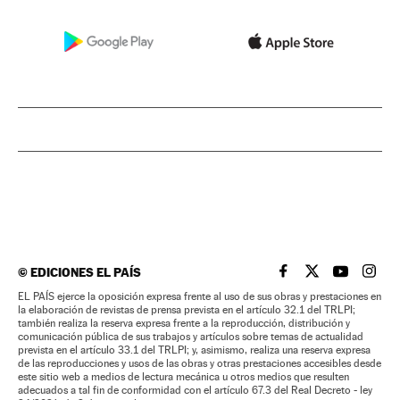
©
EDICIONES EL PAÍS
EL PAÍS BRASIL EN
EL PAÍS BRASI
EL PAÍS B
EL PA
EL PAÍS ejerce la oposición expresa frente al uso de sus obras y prestaciones en
la elaboración de revistas de prensa prevista en el artículo 32.1 del TRLPI;
también realiza la reserva expresa frente a la reproducción, distribución y
comunicación pública de sus trabajos y artículos sobre temas de actualidad
prevista en el artículo 33.1 del TRLPI; y, asimismo, realiza una reserva expresa
de las reproducciones y usos de las obras y otras prestaciones accesibles desde
este sitio web a medios de lectura mecánica u otros medios que resulten
adecuados a tal fin de conformidad con el artículo 67.3 del Real Decreto - ley