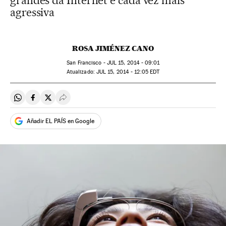
grandes da Internet é cada vez mais
agressiva
ROSA JIMÉNEZ CANO
San Francisco -
JUL
15, 2014 - 09:01
atualizado:
JUL
15, 2014 - 12:05
EDT
Compartir en Whatsapp
Compartir en Facebook
Compartir en Twitter
Desplegar Redes Sociales
Añadir EL PAÍS en Google