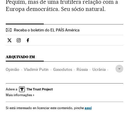
Pequim, mas de uma frutífera relação com a
Europa democrática. Seu sócio natural.
Receba o boletim do EL PAÍS América
Opiniao El País Brasil en Twitter
Opiniao El País Brasil en Instagram
Opiniao El País Brasil en Facebook
ARQUIVADO EM
Opinião
Vladimir Putin
Gasodutos
Rússia
Ucrânia
Gás
Fornecimento gás
China
Europa Leste
Fornecimento energia
Ásia oriental
União Europeia
Adere a
Mais informações
Combustíveis fósseis
Ásia
Europa
Organizações internacionais
Combustíveis
aquí
Si está interesado en licenciar este contenido, pinche
Relações exteriores
Energia não renovável
Fontes energia
Energia