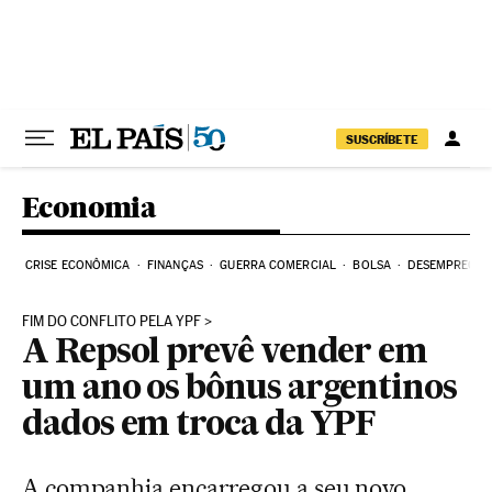
Pular para o conteúdo
SUSCRÍBETE
Economia
CRISE ECONÔMICA
FINANÇAS
GUERRA COMERCIAL
BOLSA
DESEMPREGO
FIM DO CONFLITO PELA YPF
A Repsol prevê vender em
um ano os bônus argentinos
dados em troca da YPF
A companhia encarregou a seu novo