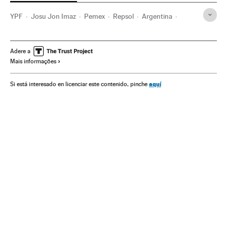
YPF
Josu Jon Imaz
Pemex
Repsol
Argentina
Empresas
América do Sul
América Latina
Espanha
Economia
América
Petroleiras
Petróleo
Adere a
Mais informações
Matérias-primas
Combustíveis fósseis
Combustíveis
Energia não renovável
Fontes energia
Indústria
Energia
aquí
Si está interesado en licenciar este contenido, pinche