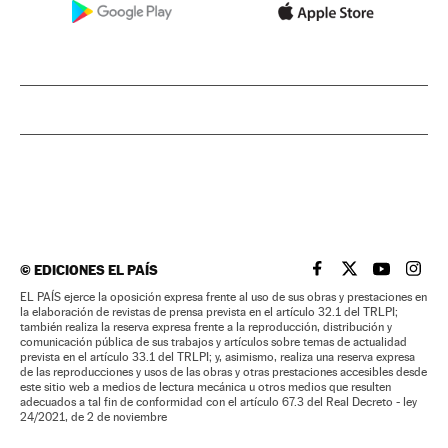
©
EDICIONES EL PAÍS
EL PAÍS BRASIL EN
EL PAÍS BRASI
EL PAÍS B
EL PA
EL PAÍS ejerce la oposición expresa frente al uso de sus obras y prestaciones en
la elaboración de revistas de prensa prevista en el artículo 32.1 del TRLPI;
también realiza la reserva expresa frente a la reproducción, distribución y
comunicación pública de sus trabajos y artículos sobre temas de actualidad
prevista en el artículo 33.1 del TRLPI; y, asimismo, realiza una reserva expresa
de las reproducciones y usos de las obras y otras prestaciones accesibles desde
este sitio web a medios de lectura mecánica u otros medios que resulten
adecuados a tal fin de conformidad con el artículo 67.3 del Real Decreto - ley
24/2021, de 2 de noviembre