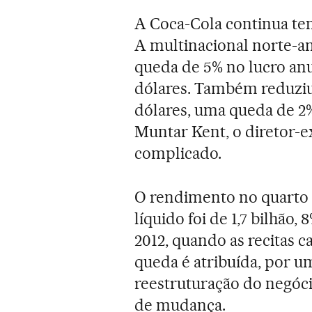
A Coca-Cola continua ten
A multinacional norte-a
queda de 5% no lucro anu
dólares. Também reduziu 
dólares, uma queda de 2%
Muntar Kent, o diretor-e
complicado.
O rendimento no quarto tr
líquido foi de 1,7 bilhã
2012, quando as recitas c
queda é atribuída, por u
reestruturação do negóci
de mudança.