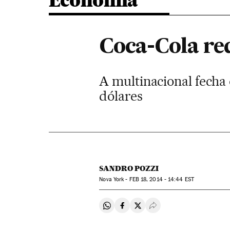
Economia
Coca-Cola red
A multinacional fecha 
dólares
SANDRO POZZI
Nova York -
FEB
18, 2014 - 14:44
EST
Compartir en Whatsapp
Compartir en Facebook
Compartir en Twitter
Desplegar Redes Soci