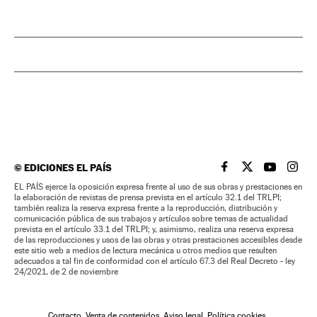
©
EDICIONES EL PAÍS
EL PAÍS BRASIL EN
EL PAÍS BRASI
EL PAÍS B
EL PA
EL PAÍS ejerce la oposición expresa frente al uso de sus obras y prestaciones en
la elaboración de revistas de prensa prevista en el artículo 32.1 del TRLPI;
también realiza la reserva expresa frente a la reproducción, distribución y
comunicación pública de sus trabajos y artículos sobre temas de actualidad
prevista en el artículo 33.1 del TRLPI; y, asimismo, realiza una reserva expresa
de las reproducciones y usos de las obras y otras prestaciones accesibles desde
este sitio web a medios de lectura mecánica u otros medios que resulten
adecuados a tal fin de conformidad con el artículo 67.3 del Real Decreto - ley
24/2021, de 2 de noviembre
Contacto
Venta de contenidos
Aviso legal
Política cookies