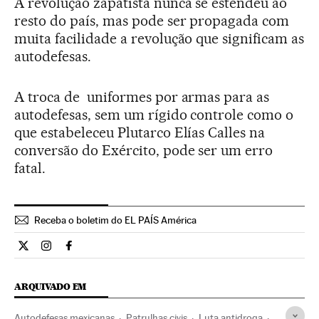
A revolução zapatista nunca se estendeu ao
resto do país, mas pode ser propagada com
muita facilidade a revolução que significam as
autodefesas.
A troca de uniformes por armas para as
autodefesas, sem um rígido controle como o
que estabeleceu Plutarco Elías Calles na
conversão do Exército, pode ser um erro
fatal.
Receba o boletim do EL PAÍS América
Opiniao El País Brasil en Twitter
Opiniao El País Brasil en Instagram
Opiniao El País Brasil en Facebook
ARQUIVADO EM
Autodefesas mexicanas
Patrulhas civis
Luta antidroga