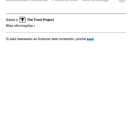
Segurança civil
Narcotráfico
Delitos contra saúde pública
Delitos
Justiça
Adere a
Mais informações
Chihuahua
Durango
México
América do Norte
América Latina
América
aquí
Si está interesado en licenciar este contenido, pinche