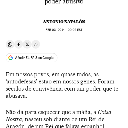
poder abusivo
ANTONIO NAVALÓN
FEB
03, 2014 - 09:05
EST
Compartir en Whatsapp
Compartir en Facebook
Compartir en Twitter
Desplegar Redes Sociales
Añadir EL PAÍS en Google
Em nossos povos, em quase todos, as
‘autodefesas’ estão em nossos genes. Foram
séculos de convivência com um poder que te
abusava.
Não dá para esquecer que a máfia, a
Coisa
Nostra
, nasceu sob diante de um Rei de
Aragón, de um Rei que falava espanhol.