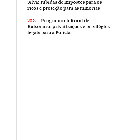
Silva: subidas de impostos para os
ricos e proteção para as minorias
Programa eleitoral de
20:55
Bolsonaro: privatizações e privilégios
legais para a Polícia
asil en Twitter
ís Brasil en Instagram
El País Brasil en Facebook