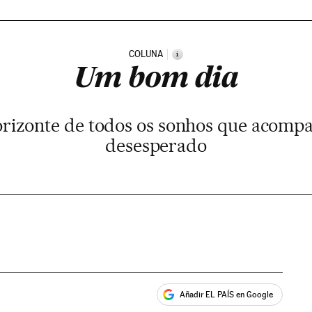
COLUNA
i
Um bom dia
orizonte de todos os sonhos que acom
desesperado
Añadir EL PAÍS en Google
ales