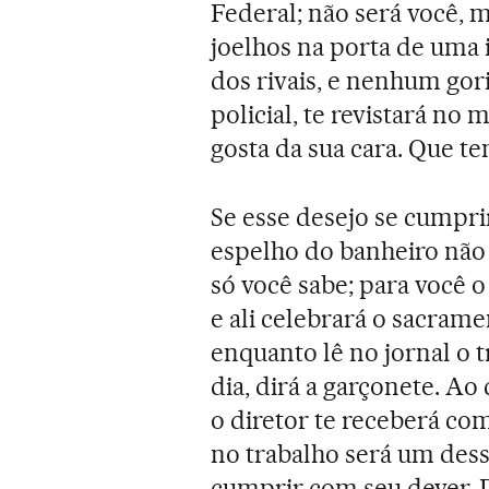
Federal; não será você, 
joelhos na porta de uma i
dos rivais, e nenhum gor
policial, te revistará n
gosta da sua cara. Que t
Se esse desejo se cumprir
espelho do banheiro não 
só você sabe; para você o
e ali celebrará o sacram
enquanto lê no jornal o 
dia, dirá a garçonete. Ao
o diretor te receberá co
no trabalho será um dess
cumprir com seu dever. D