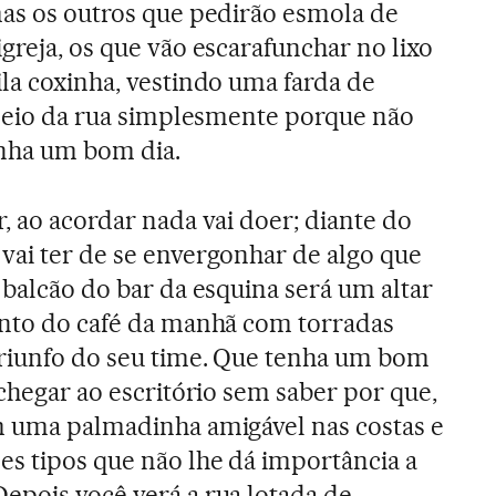
mas os outros que pedirão esmola de
greja, os que vão escarafunchar no lixo
ila coxinha, vestindo uma farda de
o meio da rua simplesmente porque não
enha um bom dia.
, ao acordar nada vai doer; diante do
vai ter de se envergonhar de algo que
 balcão do bar da esquina será um altar
ento do café da manhã com torradas
triunfo do seu time. Que tenha um bom
 chegar ao escritório sem saber por que,
m uma palmadinha amigável nas costas e
es tipos que não lhe dá importância a
epois você verá a rua lotada de