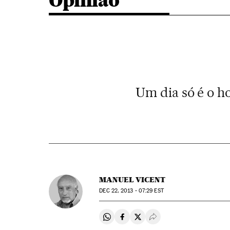
Opinião
Um dia só é o h
MANUEL VICENT
DEC
22, 2013 - 07:29
EST
Compartir en Whatsapp
Compartir en Facebook
Compartir en Twitter
Desplegar Redes Soci