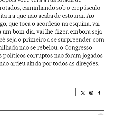
rrotados, caminhando sob o crepúsculo
a ira que não acaba de estourar. Ao
go, que toca o acordeão na esquina, vai
 um bom dia, vai lhe dizer, embora seja
ocê seja o primeiro a se surpreender com
milhada não se rebelou, o Congresso
os políticos corruptos não foram jogados
 não ardeu ainda por todos as direções.
a
Opiniao El País Br
Opiniao El Pa
Opiniao 