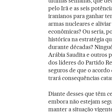
últimas semanas, que de
pelo Irã e as seis potênc
iranianos para ganhar te
armas nucleares e alivia
econômicas? Ou seria, p
histórica na estratégia q
durante décadas? Ninguém
Arábia Saudita e outros p
dos líderes do Partido R
seguros de que o acordo 
trará consequências catas
Diante desses que têm ce
embora não estejam segu
manter a situação vigent