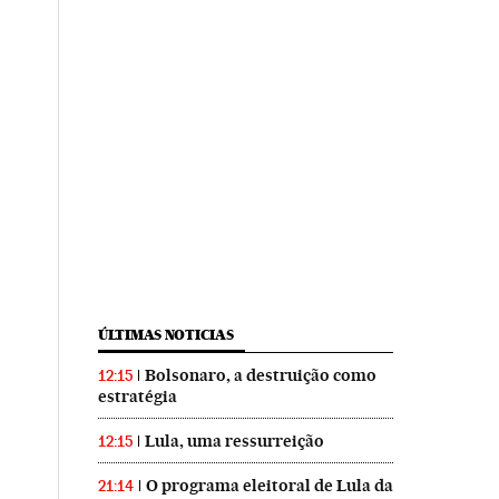
ÚLTIMAS NOTICIAS
Bolsonaro, a destruição como
12:15
estratégia
Lula, uma ressurreição
12:15
O programa eleitoral de Lula da
21:14