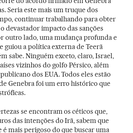
corre do acordo firmado em Genebra
ias. Seria este mais um truque dos
mpo, continuar trabalhando para obter
r o devastador impacto das sanções
or outro lado, uma mudança profunda e
ue guiou a política externa de Teerã
 sabe. Ninguém exceto, claro, Israel,
aíses vizinhos do golfo Pérsico, além
epublicano dos EUA. Todos eles estão
de Genebra foi um erro histórico que
tróficas.
rtezas se encontram os céticos que,
ros das intenções do Irã, sabem que
e é mais perigoso do que buscar uma