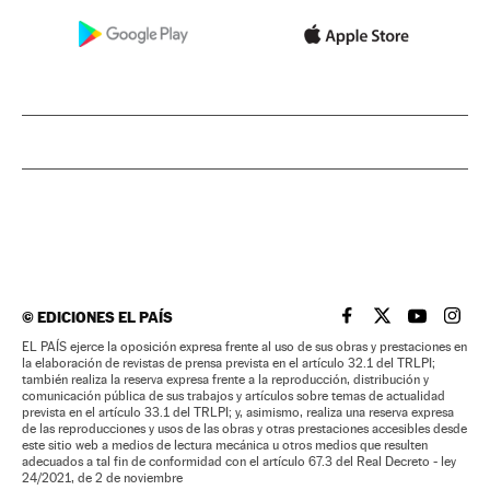
©
EDICIONES EL PAÍS
EL PAÍS BRASIL EN
EL PAÍS BRASI
EL PAÍS B
EL PA
EL PAÍS ejerce la oposición expresa frente al uso de sus obras y prestaciones en
la elaboración de revistas de prensa prevista en el artículo 32.1 del TRLPI;
también realiza la reserva expresa frente a la reproducción, distribución y
comunicación pública de sus trabajos y artículos sobre temas de actualidad
prevista en el artículo 33.1 del TRLPI; y, asimismo, realiza una reserva expresa
de las reproducciones y usos de las obras y otras prestaciones accesibles desde
este sitio web a medios de lectura mecánica u otros medios que resulten
adecuados a tal fin de conformidad con el artículo 67.3 del Real Decreto - ley
24/2021, de 2 de noviembre