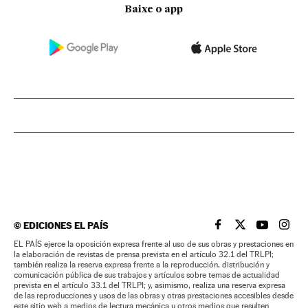
Baixe o app
©
EDICIONES EL PAÍS
EL PAÍS BRASIL EN
EL PAÍS BRASI
EL PAÍS B
EL PA
EL PAÍS ejerce la oposición expresa frente al uso de sus obras y prestaciones en
la elaboración de revistas de prensa prevista en el artículo 32.1 del TRLPI;
también realiza la reserva expresa frente a la reproducción, distribución y
comunicación pública de sus trabajos y artículos sobre temas de actualidad
prevista en el artículo 33.1 del TRLPI; y, asimismo, realiza una reserva expresa
de las reproducciones y usos de las obras y otras prestaciones accesibles desde
este sitio web a medios de lectura mecánica u otros medios que resulten