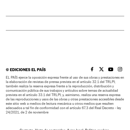
©
EDICIONES EL PAÍS
EL PAÍS BRASIL EN
EL PAÍS BRASI
EL PAÍS B
EL PA
EL PAÍS ejerce la oposición expresa frente al uso de sus obras y prestaciones en
la elaboración de revistas de prensa prevista en el artículo 32.1 del TRLPI;
también realiza la reserva expresa frente a la reproducción, distribución y
comunicación pública de sus trabajos y artículos sobre temas de actualidad
prevista en el artículo 33.1 del TRLPI; y, asimismo, realiza una reserva expresa
de las reproducciones y usos de las obras y otras prestaciones accesibles desde
este sitio web a medios de lectura mecánica u otros medios que resulten
adecuados a tal fin de conformidad con el artículo 67.3 del Real Decreto - ley
24/2021, de 2 de noviembre