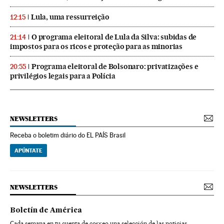
Lula, uma ressurreição
12:15
O programa eleitoral de Lula da Silva: subidas de
21:14
impostos para os ricos e proteção para as minorias
Programa eleitoral de Bolsonaro: privatizações e
20:55
privilégios legais para a Polícia
NEWSLETTERS
Receba o boletim diário do EL PAÍS Brasil
APÚNTATE
NEWSLETTERS
Boletín de América
Cada semana en tu cuenta de correo una selección de las noticias,