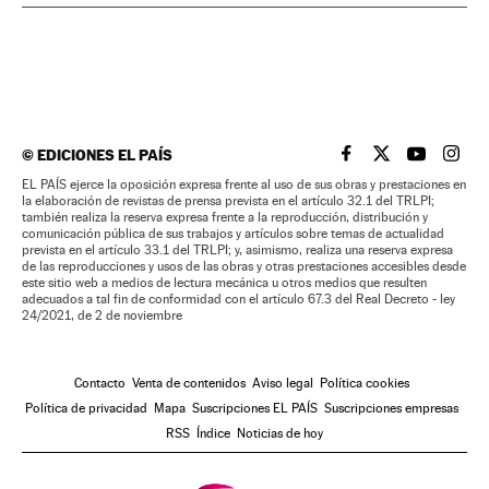
©
EDICIONES EL PAÍS
EL PAÍS BRASIL EN
EL PAÍS BRASI
EL PAÍS B
EL PA
EL PAÍS ejerce la oposición expresa frente al uso de sus obras y prestaciones en
la elaboración de revistas de prensa prevista en el artículo 32.1 del TRLPI;
también realiza la reserva expresa frente a la reproducción, distribución y
comunicación pública de sus trabajos y artículos sobre temas de actualidad
prevista en el artículo 33.1 del TRLPI; y, asimismo, realiza una reserva expresa
de las reproducciones y usos de las obras y otras prestaciones accesibles desde
este sitio web a medios de lectura mecánica u otros medios que resulten
adecuados a tal fin de conformidad con el artículo 67.3 del Real Decreto - ley
24/2021, de 2 de noviembre
Contacto
Venta de contenidos
Aviso legal
Política cookies
Política de privacidad
Mapa
Suscripciones EL PAÍS
Suscripciones empresas
RSS
Índice
Noticias de hoy