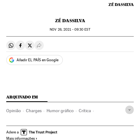
ZÉ DASSILVA
ZÉ DASSILVA
NOV
26, 2021 - 09:30
EST
Compartir en Whatsapp
Compartir en Facebook
Compartir en Twitter
Desplegar Redes Sociales
Añadir EL PAÍS en Google
ARQUIVADO EM
Opinião
Charges
Humor gráfico
Crítica
Black Friday
Economia
Consumo
Adere a
Mais informações