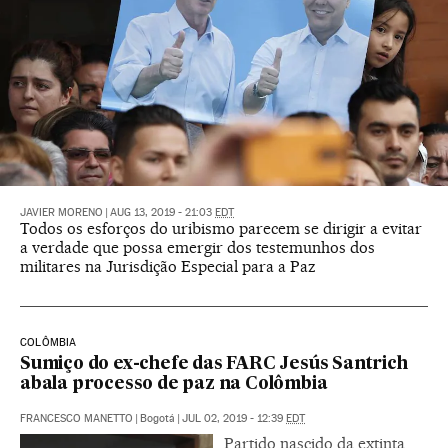
JAVIER MORENO
|
AUG 13, 2019 - 21:03
EDT
Todos os esforços do uribismo parecem se dirigir a evitar
a verdade que possa emergir dos testemunhos dos
militares na Jurisdição Especial para a Paz
COLÔMBIA
Sumiço do ex-chefe das FARC Jesús Santrich
abala processo de paz na Colômbia
FRANCESCO MANETTO
|
Bogotá
|
JUL 02, 2019 - 12:39
EDT
Partido nascido da extinta