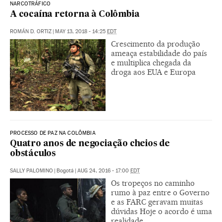
NARCOTRÁFICO
A cocaína retorna à Colômbia
ROMÁN D. ORTIZ
|
MAY 13, 2018 - 14:25
EDT
Crescimento da produção
ameaça estabilidade do país
e multiplica chegada da
droga aos EUA e Europa
PROCESSO DE PAZ NA COLÔMBIA
Quatro anos de negociação cheios de
obstáculos
SALLY PALOMINO
|
Bogotá
|
AUG 24, 2016 - 17:00
EDT
Os tropeços no caminho
rumo à paz entre o Governo
e as FARC geravam muitas
dúvidas Hoje o acordo é uma
realidade