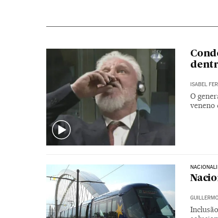
Conde
dentr
ISABEL FE
O gener
veneno d
NACIONAL
Naci
GUILLERMO
Inclusã