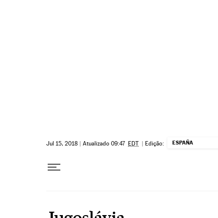
Pular para o conteúdo
ESPAÑA
Jul 15, 2018
|
Atualizado 09:47
EDT
|
Edição:
Jugoslávia