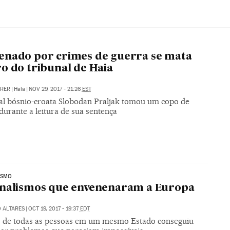
nado por crimes de guerra se mata
o do tribunal de Haia
RRER
|
Haia
|
NOV 29, 2017 - 21:26
EST
al bósnio-croata Slobodan Praljak tomou um copo de
urante a leitura de sua sentença
ISMO
onalismos que envenenaram a Europa
 ALTARES
|
OCT 19, 2017 - 19:37
EDT
o de todas as pessoas em um mesmo Estado conseguiu