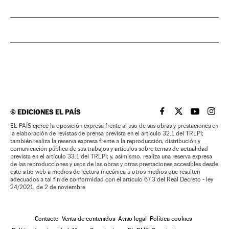
©
EDICIONES EL PAÍS
EL PAÍS BRASIL EN
EL PAÍS BRASI
EL PAÍS B
EL PA
EL PAÍS ejerce la oposición expresa frente al uso de sus obras y prestaciones en
la elaboración de revistas de prensa prevista en el artículo 32.1 del TRLPI;
también realiza la reserva expresa frente a la reproducción, distribución y
comunicación pública de sus trabajos y artículos sobre temas de actualidad
prevista en el artículo 33.1 del TRLPI; y, asimismo, realiza una reserva expresa
de las reproducciones y usos de las obras y otras prestaciones accesibles desde
este sitio web a medios de lectura mecánica u otros medios que resulten
adecuados a tal fin de conformidad con el artículo 67.3 del Real Decreto - ley
24/2021, de 2 de noviembre
Contacto
Venta de contenidos
Aviso legal
Política cookies