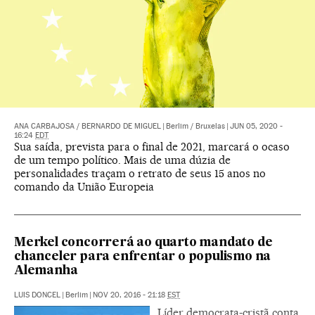
ANA CARBAJOSA
/
BERNARDO DE MIGUEL
|
Berlim / Bruxelas
|
JUN 05, 2020 -
16:24
EDT
Sua saída, prevista para o final de 2021, marcará o ocaso
de um tempo político. Mais de uma dúzia de
personalidades traçam o retrato de seus 15 anos no
comando da União Europeia
Merkel concorrerá ao quarto mandato de
chanceler para enfrentar o populismo na
Alemanha
LUIS DONCEL
|
Berlim
|
NOV 20, 2016 - 21:18
EST
Líder democrata-cristã conta