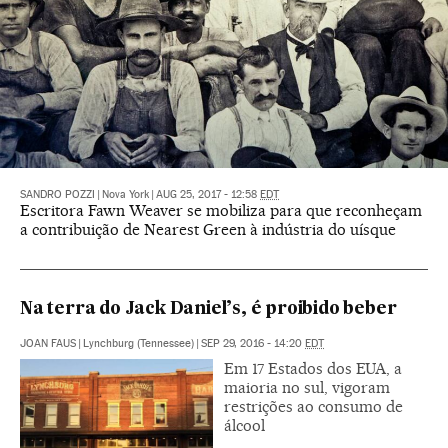
SANDRO POZZI
|
Nova York
|
AUG 25, 2017 - 12:58
EDT
Escritora Fawn Weaver se mobiliza para que reconheçam
a contribuição de Nearest Green à indústria do uísque
Na terra do Jack Daniel’s, é proibido beber
JOAN FAUS
|
Lynchburg (Tennessee)
|
SEP 29, 2016 - 14:20
EDT
Em 17 Estados dos EUA, a
maioria no sul, vigoram
restrições ao consumo de
álcool