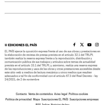
©
EDICIONES EL PAÍS
EL PAÍS BRASIL EN
EL PAÍS BRASI
EL PAÍS B
EL PA
EL PAÍS ejerce la oposición expresa frente al uso de sus obras y prestaciones en
la elaboración de revistas de prensa prevista en el artículo 32.1 del TRLPI;
también realiza la reserva expresa frente a la reproducción, distribución y
comunicación pública de sus trabajos y artículos sobre temas de actualidad
prevista en el artículo 33.1 del TRLPI; y, asimismo, realiza una reserva expresa
de las reproducciones y usos de las obras y otras prestaciones accesibles desde
este sitio web a medios de lectura mecánica u otros medios que resulten
adecuados a tal fin de conformidad con el artículo 67.3 del Real Decreto - ley
24/2021, de 2 de noviembre
Contacto
Venta de contenidos
Aviso legal
Política cookies
Política de privacidad
Mapa
Suscripciones EL PAÍS
Suscripciones empresas
RSS
Índice
Noticias de hoy