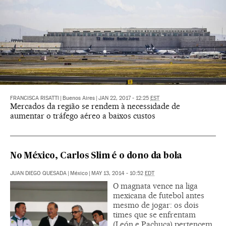
FRANCISCA RISATTI
|
Buenos Aires
|
JAN 22, 2017 - 12:25
EST
Mercados da região se rendem à necessidade de
aumentar o tráfego aéreo a baixos custos
No México, Carlos Slim é o dono da bola
JUAN DIEGO QUESADA
|
México
|
MAY 13, 2014 - 10:52
EDT
O magnata vence na liga
mexicana de futebol antes
mesmo de jogar: os dois
times que se enfrentam
(León e Pachuca) pertencem