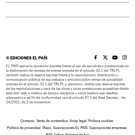
©
EDICIONES EL PAÍS
EL PAÍS BRASIL EN
EL PAÍS BRASI
EL PAÍS B
EL PA
EL PAÍS ejerce la oposición expresa frente al uso de sus obras y prestaciones en
la elaboración de revistas de prensa prevista en el artículo 32.1 del TRLPI;
también realiza la reserva expresa frente a la reproducción, distribución y
comunicación pública de sus trabajos y artículos sobre temas de actualidad
prevista en el artículo 33.1 del TRLPI; y, asimismo, realiza una reserva expresa
de las reproducciones y usos de las obras y otras prestaciones accesibles desde
este sitio web a medios de lectura mecánica u otros medios que resulten
adecuados a tal fin de conformidad con el artículo 67.3 del Real Decreto - ley
24/2021, de 2 de noviembre
Contacto
Venta de contenidos
Aviso legal
Política cookies
Política de privacidad
Mapa
Suscripciones EL PAÍS
Suscripciones empresas
RSS
Índice
Noticias de hoy