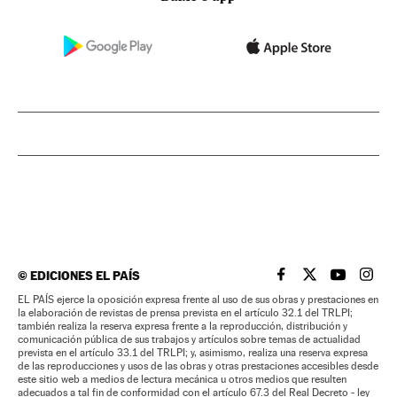
©
EDICIONES EL PAÍS
EL PAÍS BRASIL EN
EL PAÍS BRASI
EL PAÍS B
EL PA
EL PAÍS ejerce la oposición expresa frente al uso de sus obras y prestaciones en
la elaboración de revistas de prensa prevista en el artículo 32.1 del TRLPI;
también realiza la reserva expresa frente a la reproducción, distribución y
comunicación pública de sus trabajos y artículos sobre temas de actualidad
prevista en el artículo 33.1 del TRLPI; y, asimismo, realiza una reserva expresa
de las reproducciones y usos de las obras y otras prestaciones accesibles desde
este sitio web a medios de lectura mecánica u otros medios que resulten
adecuados a tal fin de conformidad con el artículo 67.3 del Real Decreto - ley