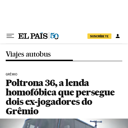
Pular para o conteúdo
SUSCRÍBETE
Viajes autobus
GRÊMIO
Poltrona 36, a lenda
homofóbica que persegue
dois ex-jogadores do
Grêmio