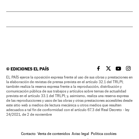
©
EDICIONES EL PAÍS
EL PAÍS BRASIL EN
EL PAÍS BRASI
EL PAÍS B
EL PA
EL PAÍS ejerce la oposición expresa frente al uso de sus obras y prestaciones en
la elaboración de revistas de prensa prevista en el artículo 32.1 del TRLPI;
también realiza la reserva expresa frente a la reproducción, distribución y
comunicación pública de sus trabajos y artículos sobre temas de actualidad
prevista en el artículo 33.1 del TRLPI; y, asimismo, realiza una reserva expresa
de las reproducciones y usos de las obras y otras prestaciones accesibles desde
este sitio web a medios de lectura mecánica u otros medios que resulten
adecuados a tal fin de conformidad con el artículo 67.3 del Real Decreto - ley
24/2021, de 2 de noviembre
Contacto
Venta de contenidos
Aviso legal
Política cookies