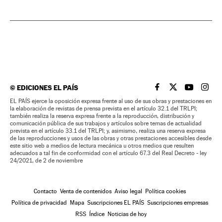
©
EDICIONES EL PAÍS
EL PAÍS BRASIL EN
EL PAÍS BRASI
EL PAÍS B
EL PA
EL PAÍS ejerce la oposición expresa frente al uso de sus obras y prestaciones en
la elaboración de revistas de prensa prevista en el artículo 32.1 del TRLPI;
también realiza la reserva expresa frente a la reproducción, distribución y
comunicación pública de sus trabajos y artículos sobre temas de actualidad
prevista en el artículo 33.1 del TRLPI; y, asimismo, realiza una reserva expresa
de las reproducciones y usos de las obras y otras prestaciones accesibles desde
este sitio web a medios de lectura mecánica u otros medios que resulten
adecuados a tal fin de conformidad con el artículo 67.3 del Real Decreto - ley
24/2021, de 2 de noviembre
Contacto
Venta de contenidos
Aviso legal
Política cookies
Política de privacidad
Mapa
Suscripciones EL PAÍS
Suscripciones empresas
RSS
Índice
Noticias de hoy