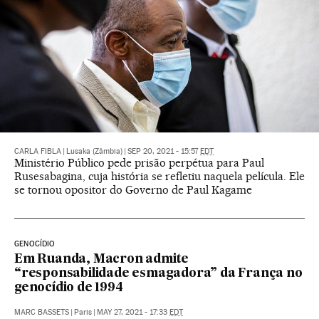
CARLA FIBLA
|
Lusaka (Zâmbia)
|
SEP 20, 2021 - 15:57
EDT
Ministério Público pede prisão perpétua para Paul
Rusesabagina, cuja história se refletiu naquela película. Ele
se tornou opositor do Governo de Paul Kagame
GENOCÍDIO
Em Ruanda, Macron admite
“responsabilidade esmagadora” da França no
genocídio de 1994
MARC BASSETS
|
Paris
|
MAY 27, 2021 - 17:33
EDT