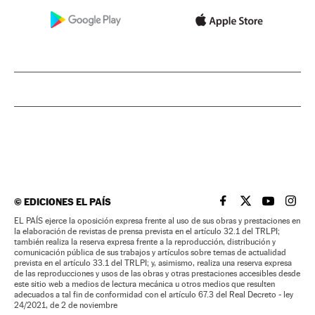
©
EDICIONES EL PAÍS
EL PAÍS BRASIL EN
EL PAÍS BRASI
EL PAÍS B
EL PA
EL PAÍS ejerce la oposición expresa frente al uso de sus obras y prestaciones en
la elaboración de revistas de prensa prevista en el artículo 32.1 del TRLPI;
también realiza la reserva expresa frente a la reproducción, distribución y
comunicación pública de sus trabajos y artículos sobre temas de actualidad
prevista en el artículo 33.1 del TRLPI; y, asimismo, realiza una reserva expresa
de las reproducciones y usos de las obras y otras prestaciones accesibles desde
este sitio web a medios de lectura mecánica u otros medios que resulten
adecuados a tal fin de conformidad con el artículo 67.3 del Real Decreto - ley
24/2021, de 2 de noviembre