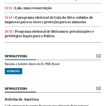
Lula, uma ressurreição
12:15
O programa eleitoral de Lula da Silva: subidas de
21:14
impostos para os ricos e proteção para as minorias
Programa eleitoral de Bolsonaro: privatizações e
20:55
privilégios legais para a Polícia
NEWSLETTERS
Receba o boletim diário do EL PAÍS Brasil
APÚNTATE
NEWSLETTERS
Boletín de América
Cada semana en tu cuenta de correo una selección de las noticias,