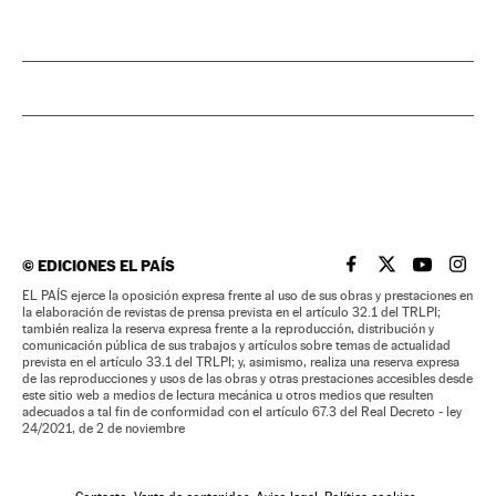
©
EDICIONES EL PAÍS
EL PAÍS BRASIL EN
EL PAÍS BRASI
EL PAÍS B
EL PA
EL PAÍS ejerce la oposición expresa frente al uso de sus obras y prestaciones en
la elaboración de revistas de prensa prevista en el artículo 32.1 del TRLPI;
también realiza la reserva expresa frente a la reproducción, distribución y
comunicación pública de sus trabajos y artículos sobre temas de actualidad
prevista en el artículo 33.1 del TRLPI; y, asimismo, realiza una reserva expresa
de las reproducciones y usos de las obras y otras prestaciones accesibles desde
este sitio web a medios de lectura mecánica u otros medios que resulten
adecuados a tal fin de conformidad con el artículo 67.3 del Real Decreto - ley
24/2021, de 2 de noviembre