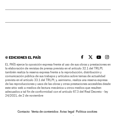
©
EDICIONES EL PAÍS
EL PAÍS BRASIL EN
EL PAÍS BRASI
EL PAÍS B
EL PA
EL PAÍS ejerce la oposición expresa frente al uso de sus obras y prestaciones en
la elaboración de revistas de prensa prevista en el artículo 32.1 del TRLPI;
también realiza la reserva expresa frente a la reproducción, distribución y
comunicación pública de sus trabajos y artículos sobre temas de actualidad
prevista en el artículo 33.1 del TRLPI; y, asimismo, realiza una reserva expresa
de las reproducciones y usos de las obras y otras prestaciones accesibles desde
este sitio web a medios de lectura mecánica u otros medios que resulten
adecuados a tal fin de conformidad con el artículo 67.3 del Real Decreto - ley
24/2021, de 2 de noviembre
Contacto
Venta de contenidos
Aviso legal
Política cookies