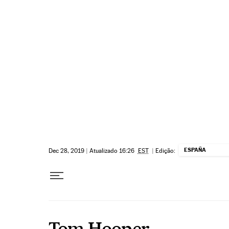
Pular para o conteúdo
ESPAÑA
Dec 28, 2019
|
Atualizado 16:26
EST
|
Edição:
Tom Hooper