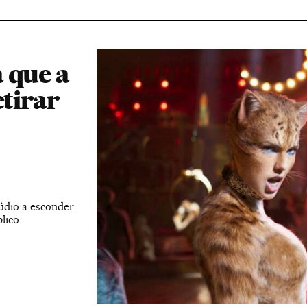
 que a
etirar
túdio a esconder
lico