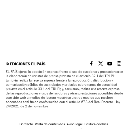
©
EDICIONES EL PAÍS
EL PAÍS BRASIL EN
EL PAÍS BRASI
EL PAÍS B
EL PA
EL PAÍS ejerce la oposición expresa frente al uso de sus obras y prestaciones en
la elaboración de revistas de prensa prevista en el artículo 32.1 del TRLPI;
también realiza la reserva expresa frente a la reproducción, distribución y
comunicación pública de sus trabajos y artículos sobre temas de actualidad
prevista en el artículo 33.1 del TRLPI; y, asimismo, realiza una reserva expresa
de las reproducciones y usos de las obras y otras prestaciones accesibles desde
este sitio web a medios de lectura mecánica u otros medios que resulten
adecuados a tal fin de conformidad con el artículo 67.3 del Real Decreto - ley
24/2021, de 2 de noviembre
Contacto
Venta de contenidos
Aviso legal
Política cookies