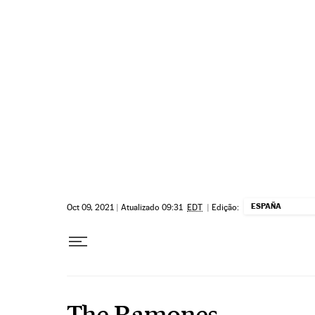
Pular para o conteúdo
ESPAÑA
Oct 09, 2021
|
Atualizado 09:31
EDT
|
Edição:
The Ramones