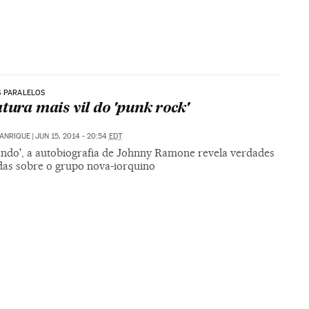
S PARALELOS
atura mais vil do 'punk rock'
MANRIQUE
|
JUN 15, 2014 - 20:54
EDT
do', a autobiografia de Johnny Ramone revela verdades
as sobre o grupo nova-iorquino