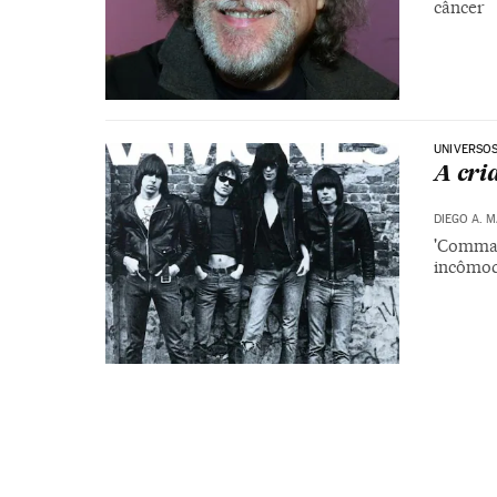
câncer
UNIVERSO
A cri
DIEGO A. 
'Comman
incômod