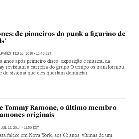
es: de pioneiros do punk a figurino de
ls'
LPAÑÉS
|
FEB 10, 2016 - 15:40
EST
a anos após primeiro disco, exposição e musical da
y revisitam a carreira do grupo O tempo os transformou
e do sistema que eles queriam denunciar
e Tommy Ramone, o último membro
amones originais
|
JUL 12, 2014 - 11:50
EDT
sta falece em Nova York, aos 62 anos, vítimas de um