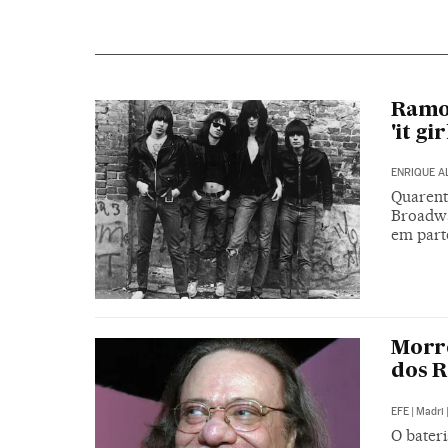
Ramon
'it gir
ENRIQUE A
Quarent
Broadwa
em part
Morr
dos R
EFE
|
Madri
O bateri