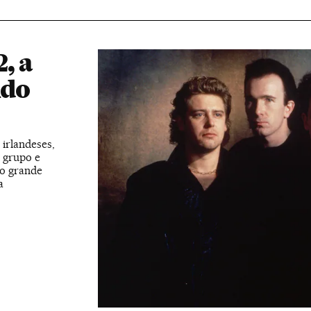
, a
ndo
 irlandeses,
 grupo e
mo grande
a