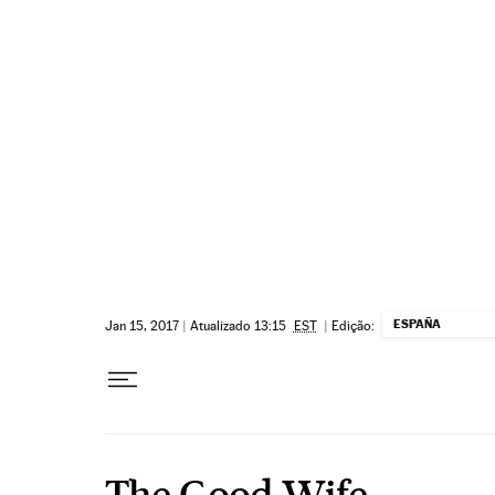
Pular para o conteúdo
ESPAÑA
Jan 15, 2017
|
Atualizado 13:15
EST
|
Edição:
The Good Wife