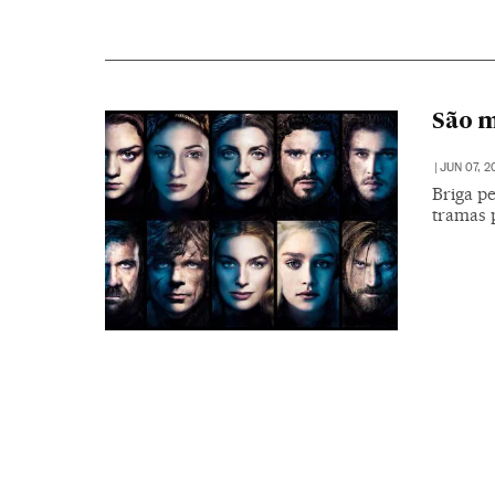
São m
|
JUN 07, 2
Briga pe
tramas 