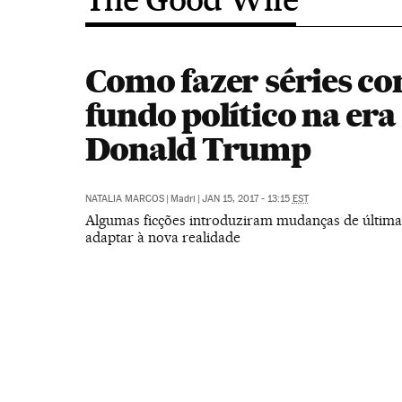
Como fazer séries c
fundo político na era
Donald Trump
NATALIA MARCOS
|
Madri
|
JAN 15, 2017 - 13:15
EST
Algumas ficções introduziram mudanças de última
adaptar à nova realidade