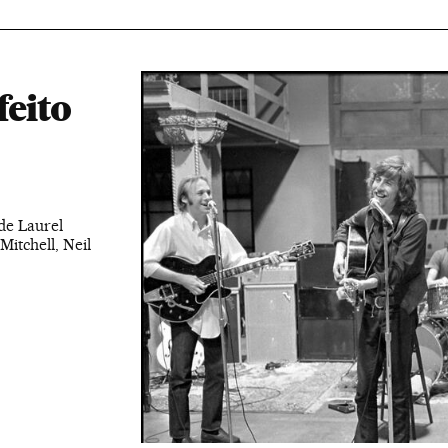
feito
 de Laurel
itchell, Neil