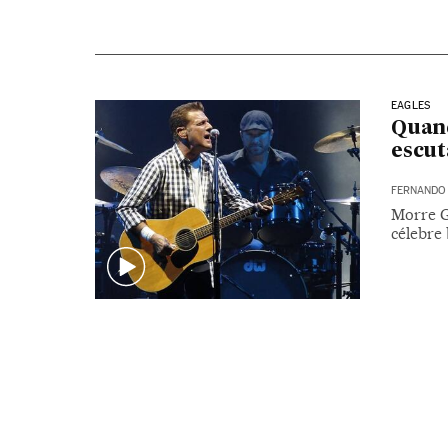
EAGLES
Quand
escut
FERNANDO
Morre G
célebre