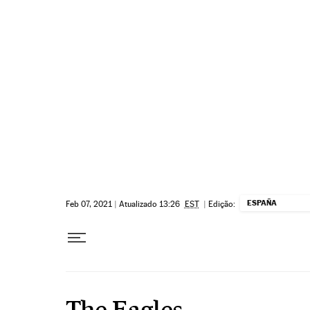
Pular para o conteúdo
ESPAÑA
Feb 07, 2021
|
Atualizado 13:26
EST
|
Edição:
The Eagles