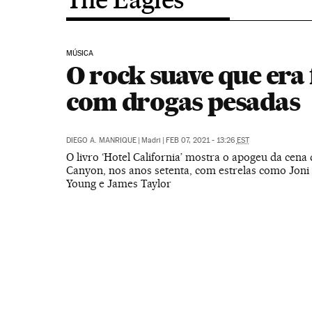
MÚSICA
O rock suave que era 
com drogas pesadas
DIEGO A. MANRIQUE
|
Madri
|
FEB 07, 2021 - 13:26
EST
O livro ‘Hotel California’ mostra o apogeu da cena
Canyon, nos anos setenta, com estrelas como Joni M
Young e James Taylor