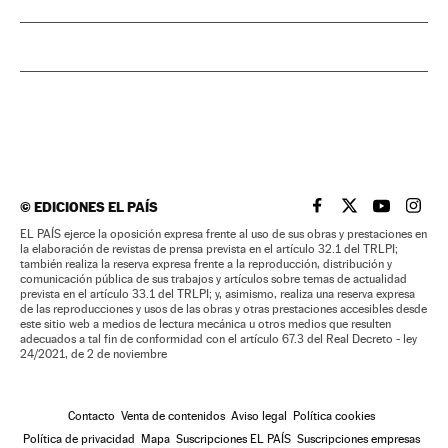
©
EDICIONES EL PAÍS
EL PAÍS BRASIL EN
EL PAÍS BRASI
EL PAÍS B
EL PA
EL PAÍS ejerce la oposición expresa frente al uso de sus obras y prestaciones en
la elaboración de revistas de prensa prevista en el artículo 32.1 del TRLPI;
también realiza la reserva expresa frente a la reproducción, distribución y
comunicación pública de sus trabajos y artículos sobre temas de actualidad
prevista en el artículo 33.1 del TRLPI; y, asimismo, realiza una reserva expresa
de las reproducciones y usos de las obras y otras prestaciones accesibles desde
este sitio web a medios de lectura mecánica u otros medios que resulten
adecuados a tal fin de conformidad con el artículo 67.3 del Real Decreto - ley
24/2021, de 2 de noviembre
Contacto
Venta de contenidos
Aviso legal
Política cookies
Política de privacidad
Mapa
Suscripciones EL PAÍS
Suscripciones empresas