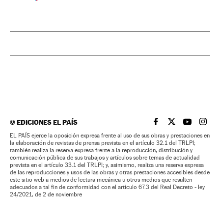
©
EDICIONES EL PAÍS
EL PAÍS BRASIL EN
EL PAÍS BRASI
EL PAÍS B
EL PA
EL PAÍS ejerce la oposición expresa frente al uso de sus obras y prestaciones en
la elaboración de revistas de prensa prevista en el artículo 32.1 del TRLPI;
también realiza la reserva expresa frente a la reproducción, distribución y
comunicación pública de sus trabajos y artículos sobre temas de actualidad
prevista en el artículo 33.1 del TRLPI; y, asimismo, realiza una reserva expresa
de las reproducciones y usos de las obras y otras prestaciones accesibles desde
este sitio web a medios de lectura mecánica u otros medios que resulten
adecuados a tal fin de conformidad con el artículo 67.3 del Real Decreto - ley
24/2021, de 2 de noviembre