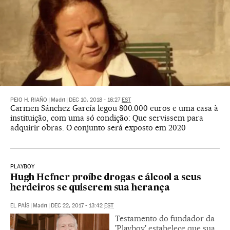
PEIO H. RIAÑO
|
Madri
|
DEC 10, 2018 - 16:27
EST
Carmen Sánchez García legou 800.000 euros e uma casa à
instituição, com uma só condição: Que servissem para
adquirir obras. O conjunto será exposto em 2020
PLAYBOY
Hugh Hefner proíbe drogas e álcool a seus
herdeiros se quiserem sua herança
EL PAÍS
|
Madri
|
DEC 22, 2017 - 13:42
EST
Testamento do fundador da
'Playboy' estabelece que sua