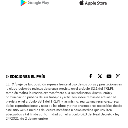
©
EDICIONES EL PAÍS
EL PAÍS BRASIL EN
EL PAÍS BRASI
EL PAÍS B
EL PA
EL PAÍS ejerce la oposición expresa frente al uso de sus obras y prestaciones en
la elaboración de revistas de prensa prevista en el artículo 32.1 del TRLPI;
también realiza la reserva expresa frente a la reproducción, distribución y
comunicación pública de sus trabajos y artículos sobre temas de actualidad
prevista en el artículo 33.1 del TRLPI; y, asimismo, realiza una reserva expresa
de las reproducciones y usos de las obras y otras prestaciones accesibles desde
este sitio web a medios de lectura mecánica u otros medios que resulten
adecuados a tal fin de conformidad con el artículo 67.3 del Real Decreto - ley
24/2021, de 2 de noviembre