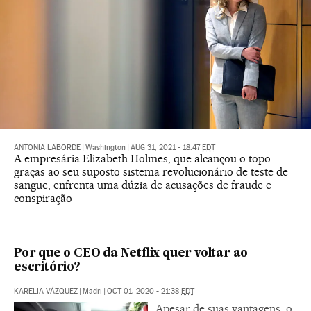
ANTONIA LABORDE
|
Washington
|
AUG 31, 2021 - 18:47
EDT
A empresária Elizabeth Holmes, que alcançou o topo
graças ao seu suposto sistema revolucionário de teste de
sangue, enfrenta uma dúzia de acusações de fraude e
conspiração
Por que o CEO da Netflix quer voltar ao
escritório?
KARELIA VÁZQUEZ
|
Madri
|
OCT 01, 2020 - 21:38
EDT
Apesar de suas vantagens, o