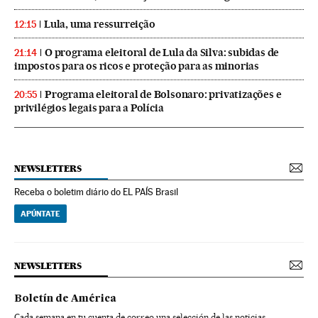
Lula, uma ressurreição
12:15
O programa eleitoral de Lula da Silva: subidas de
21:14
impostos para os ricos e proteção para as minorias
Programa eleitoral de Bolsonaro: privatizações e
20:55
privilégios legais para a Polícia
NEWSLETTERS
Receba o boletim diário do EL PAÍS Brasil
APÚNTATE
NEWSLETTERS
Boletín de América
Cada semana en tu cuenta de correo una selección de las noticias,