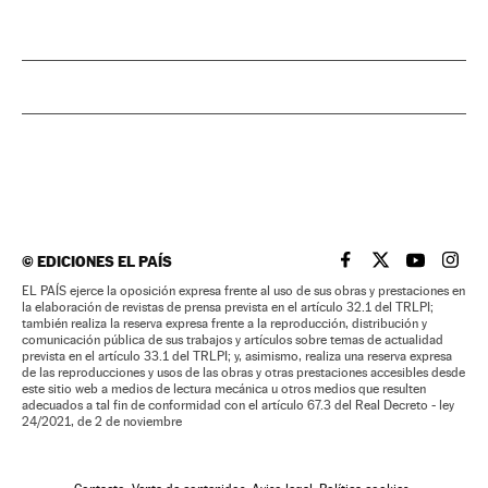
©
EDICIONES EL PAÍS
EL PAÍS BRASIL EN
EL PAÍS BRASI
EL PAÍS B
EL PA
EL PAÍS ejerce la oposición expresa frente al uso de sus obras y prestaciones en
la elaboración de revistas de prensa prevista en el artículo 32.1 del TRLPI;
también realiza la reserva expresa frente a la reproducción, distribución y
comunicación pública de sus trabajos y artículos sobre temas de actualidad
prevista en el artículo 33.1 del TRLPI; y, asimismo, realiza una reserva expresa
de las reproducciones y usos de las obras y otras prestaciones accesibles desde
este sitio web a medios de lectura mecánica u otros medios que resulten
adecuados a tal fin de conformidad con el artículo 67.3 del Real Decreto - ley
24/2021, de 2 de noviembre