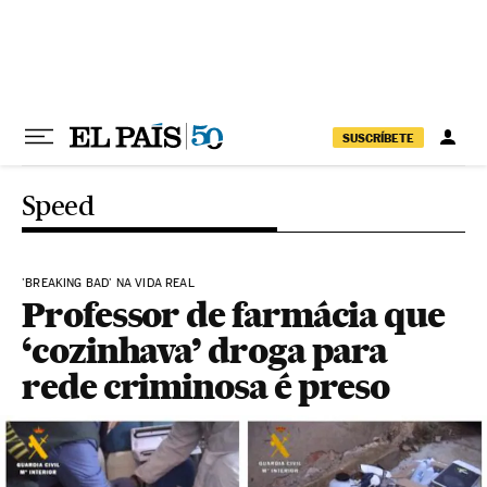
Pular para o conteúdo
SUSCRÍBETE
Speed
'BREAKING BAD' NA VIDA REAL
Professor de farmácia que
‘cozinhava’ droga para
rede criminosa é preso