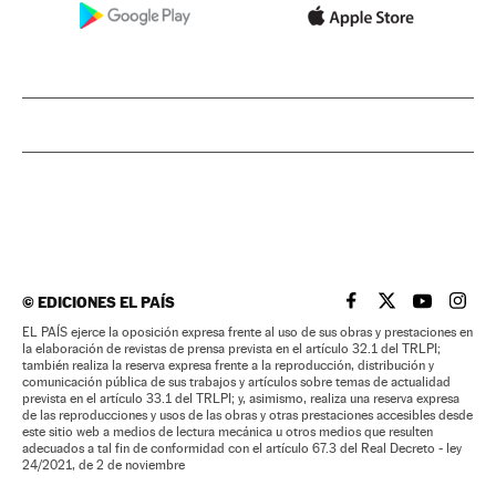
©
EDICIONES EL PAÍS
EL PAÍS BRASIL EN
EL PAÍS BRASI
EL PAÍS B
EL PA
EL PAÍS ejerce la oposición expresa frente al uso de sus obras y prestaciones en
la elaboración de revistas de prensa prevista en el artículo 32.1 del TRLPI;
también realiza la reserva expresa frente a la reproducción, distribución y
comunicación pública de sus trabajos y artículos sobre temas de actualidad
prevista en el artículo 33.1 del TRLPI; y, asimismo, realiza una reserva expresa
de las reproducciones y usos de las obras y otras prestaciones accesibles desde
este sitio web a medios de lectura mecánica u otros medios que resulten
adecuados a tal fin de conformidad con el artículo 67.3 del Real Decreto - ley
24/2021, de 2 de noviembre