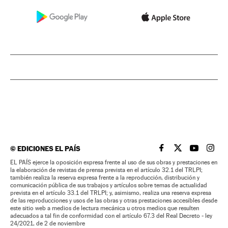
©
EDICIONES EL PAÍS
EL PAÍS BRASIL EN
EL PAÍS BRASI
EL PAÍS B
EL PA
EL PAÍS ejerce la oposición expresa frente al uso de sus obras y prestaciones en
la elaboración de revistas de prensa prevista en el artículo 32.1 del TRLPI;
también realiza la reserva expresa frente a la reproducción, distribución y
comunicación pública de sus trabajos y artículos sobre temas de actualidad
prevista en el artículo 33.1 del TRLPI; y, asimismo, realiza una reserva expresa
de las reproducciones y usos de las obras y otras prestaciones accesibles desde
este sitio web a medios de lectura mecánica u otros medios que resulten
adecuados a tal fin de conformidad con el artículo 67.3 del Real Decreto - ley
24/2021, de 2 de noviembre