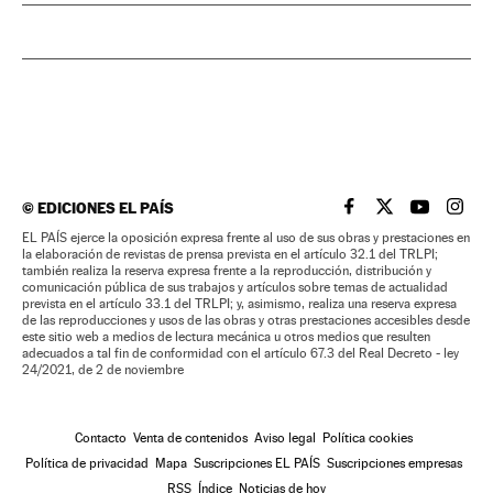
©
EDICIONES EL PAÍS
EL PAÍS BRASIL EN
EL PAÍS BRASI
EL PAÍS B
EL PA
EL PAÍS ejerce la oposición expresa frente al uso de sus obras y prestaciones en
la elaboración de revistas de prensa prevista en el artículo 32.1 del TRLPI;
también realiza la reserva expresa frente a la reproducción, distribución y
comunicación pública de sus trabajos y artículos sobre temas de actualidad
prevista en el artículo 33.1 del TRLPI; y, asimismo, realiza una reserva expresa
de las reproducciones y usos de las obras y otras prestaciones accesibles desde
este sitio web a medios de lectura mecánica u otros medios que resulten
adecuados a tal fin de conformidad con el artículo 67.3 del Real Decreto - ley
24/2021, de 2 de noviembre
Contacto
Venta de contenidos
Aviso legal
Política cookies
Política de privacidad
Mapa
Suscripciones EL PAÍS
Suscripciones empresas
RSS
Índice
Noticias de hoy