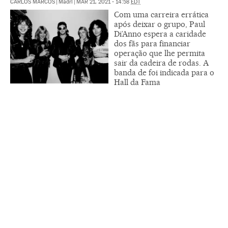
CARLOS MARCOS
|
Madri
|
MAR 21, 2021 - 14:58
EDT
Com uma carreira errática
após deixar o grupo, Paul
Di’Anno espera a caridade
dos fãs para financiar
operação que lhe permita
sair da cadeira de rodas. A
banda de foi indicada para o
Hall da Fama