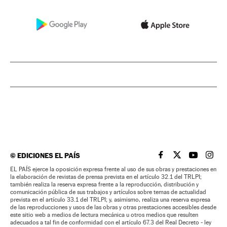
©
EDICIONES EL PAÍS
EL PAÍS BRASIL EN
EL PAÍS BRASI
EL PAÍS B
EL PA
EL PAÍS ejerce la oposición expresa frente al uso de sus obras y prestaciones en
la elaboración de revistas de prensa prevista en el artículo 32.1 del TRLPI;
también realiza la reserva expresa frente a la reproducción, distribución y
comunicación pública de sus trabajos y artículos sobre temas de actualidad
prevista en el artículo 33.1 del TRLPI; y, asimismo, realiza una reserva expresa
de las reproducciones y usos de las obras y otras prestaciones accesibles desde
este sitio web a medios de lectura mecánica u otros medios que resulten
adecuados a tal fin de conformidad con el artículo 67.3 del Real Decreto - ley