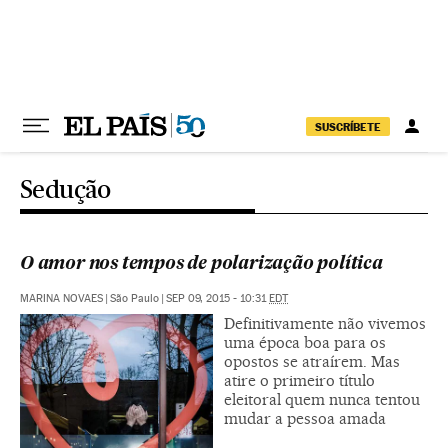
Pular para o conteúdo
SUSCRÍBETE
Sedução
O amor nos tempos de polarização política
MARINA NOVAES
|
São Paulo
|
SEP 09, 2015 - 10:31
EDT
Definitivamente não vivemos
uma época boa para os
opostos se atraírem. Mas
atire o primeiro título
eleitoral quem nunca tentou
mudar a pessoa amada