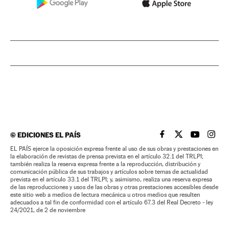
©
EDICIONES EL PAÍS
EL PAÍS BRASIL EN
EL PAÍS BRASI
EL PAÍS B
EL PA
EL PAÍS ejerce la oposición expresa frente al uso de sus obras y prestaciones en
la elaboración de revistas de prensa prevista en el artículo 32.1 del TRLPI;
también realiza la reserva expresa frente a la reproducción, distribución y
comunicación pública de sus trabajos y artículos sobre temas de actualidad
prevista en el artículo 33.1 del TRLPI; y, asimismo, realiza una reserva expresa
de las reproducciones y usos de las obras y otras prestaciones accesibles desde
este sitio web a medios de lectura mecánica u otros medios que resulten
adecuados a tal fin de conformidad con el artículo 67.3 del Real Decreto - ley
24/2021, de 2 de noviembre