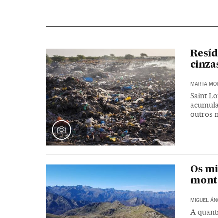
Resíd
cinza
MARTA MO
Saint Lo
acumula
outros m
Os m
mont
MIGUEL ÁN
A quanti