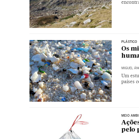
encontra
PLÁSTICO
Os mi
hum
MIGUEL ÁN
Um estu
países 
MEIO AMBI
Ações
pelo 