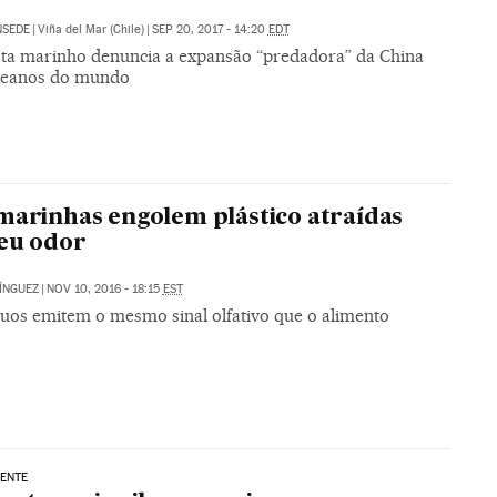
NSEDE
|
Viña del Mar (Chile)
|
SEP 20, 2017 - 14:20
EDT
sta marinho denuncia a expansão “predadora” da China
ceanos do mundo
marinhas engolem plástico atraídas
eu odor
ÍNGUEZ
|
NOV 10, 2016 - 18:15
EST
duos emitem o mesmo sinal olfativo que o alimento
ENTE