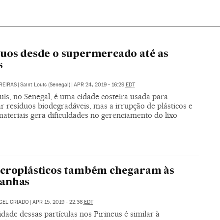
uos desde o supermercado até as
s
REIRAS
|
Saint Louis (Senegal)
|
APR 24, 2019 - 16:29
EDT
uis, no Senegal, é uma cidade costeira usada para
r resíduos biodegradáveis, mas a irrupção de plásticos e
ateriais gera dificuldades no gerenciamento do lixo
icroplásticos também chegaram às
anhas
GEL CRIADO
|
APR 15, 2019 - 22:36
EDT
dade dessas partículas nos Pirineus é similar à