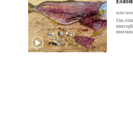
Esfol
NUÑO DOM
Um estu
micropl
mortand