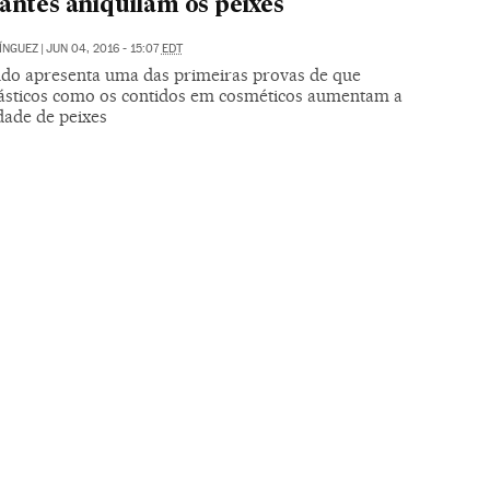
iantes aniquilam os peixes
ÍNGUEZ
|
JUN 04, 2016 - 15:07
EDT
do apresenta uma das primeiras provas de que
ásticos como os contidos em cosméticos aumentam a
ade de peixes