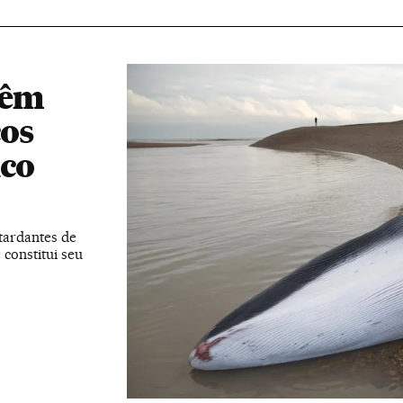
têm
cos
ico
etardantes de
constitui seu