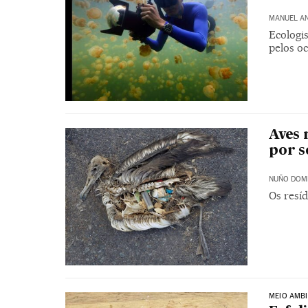
MANUEL A
Ecologi
pelos o
Aves 
por s
NUÑO DOM
Os resí
MEIO AMBI