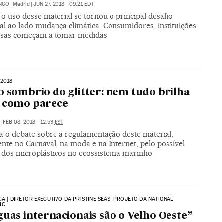
ANCO
|
Madrid
|
JUN 27, 2018 - 09:21
EDT
o uso desse material se tornou o principal desafio
al ao lado mudança climática. Consumidores, instituições
sas começam a tomar medidas
2018
o sombrio do glitter: nem tudo brilha
o como parece
|
FEB 08, 2018 - 12:53
EST
 o debate sobre a regulamentação deste material,
nte no Carnaval, na moda e na Internet, pelo possível
 dos microplásticos no ecossistema marinho
GA | DIRETOR EXECUTIVO DA PRISTINE SEAS, PROJETO DA NATIONAL
IC
guas internacionais são o Velho Oeste”