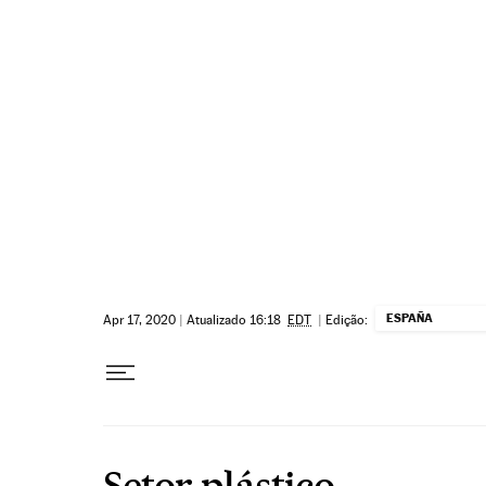
Pular para o conteúdo
ESPAÑA
Apr 17, 2020
|
Atualizado 16:18
EDT
|
Edição:
Setor plástico