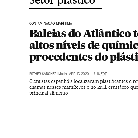
CONTAMINAÇÃO MARÍTIMA
Baleias do Atlântico 
altos níveis de quími
procedentes do plást
ESTHER SÁNCHEZ
|
Madri
|
APR 17, 2020 - 16:18
EDT
Cientistas espanhóis localizaram plastificantes e r
chamas nesses mamíferos e no krill, crustáceo que 
principal alimento