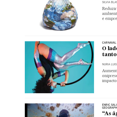
SILVIA BL
Reduzir 
ambient
e empre
CARNAVAL 
O lad
tant
NURIA LUIS
Aumenta
oniprese
impacto
ENRIC SAL
GEOGRAPH
“As á