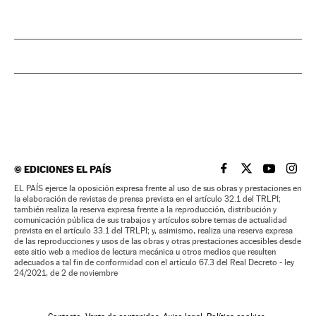
©
EDICIONES EL PAÍS
EL PAÍS BRASIL EN
EL PAÍS BRASI
EL PAÍS B
EL PA
EL PAÍS ejerce la oposición expresa frente al uso de sus obras y prestaciones en
la elaboración de revistas de prensa prevista en el artículo 32.1 del TRLPI;
también realiza la reserva expresa frente a la reproducción, distribución y
comunicación pública de sus trabajos y artículos sobre temas de actualidad
prevista en el artículo 33.1 del TRLPI; y, asimismo, realiza una reserva expresa
de las reproducciones y usos de las obras y otras prestaciones accesibles desde
este sitio web a medios de lectura mecánica u otros medios que resulten
adecuados a tal fin de conformidad con el artículo 67.3 del Real Decreto - ley
24/2021, de 2 de noviembre