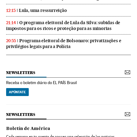
Lula, uma ressurreição
12:15
O programa eleitoral de Lula da Silva: subidas de
21:14
impostos para os ricos e proteção para as minorias
Programa eleitoral de Bolsonaro: privatizações e
20:55
privilégios legais para a Polícia
NEWSLETTERS
Receba o boletim diário do EL PAÍS Brasil
APÚNTATE
NEWSLETTERS
Boletín de América
Cada semana en tu cuenta de correo una selección de las noticias,