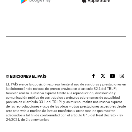
©
EDICIONES EL PAÍS
EL PAÍS BRASIL EN
EL PAÍS BRASI
EL PAÍS B
EL PA
EL PAÍS ejerce la oposición expresa frente al uso de sus obras y prestaciones en
la elaboración de revistas de prensa prevista en el artículo 32.1 del TRLPI;
también realiza la reserva expresa frente a la reproducción, distribución y
comunicación pública de sus trabajos y artículos sobre temas de actualidad
prevista en el artículo 33.1 del TRLPI; y, asimismo, realiza una reserva expresa
de las reproducciones y usos de las obras y otras prestaciones accesibles desde
este sitio web a medios de lectura mecánica u otros medios que resulten
adecuados a tal fin de conformidad con el artículo 67.3 del Real Decreto - ley
24/2021, de 2 de noviembre