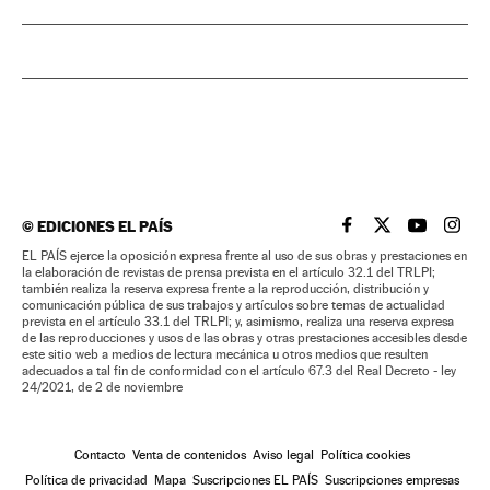
©
EDICIONES EL PAÍS
EL PAÍS BRASIL EN
EL PAÍS BRASI
EL PAÍS B
EL PA
EL PAÍS ejerce la oposición expresa frente al uso de sus obras y prestaciones en
la elaboración de revistas de prensa prevista en el artículo 32.1 del TRLPI;
también realiza la reserva expresa frente a la reproducción, distribución y
comunicación pública de sus trabajos y artículos sobre temas de actualidad
prevista en el artículo 33.1 del TRLPI; y, asimismo, realiza una reserva expresa
de las reproducciones y usos de las obras y otras prestaciones accesibles desde
este sitio web a medios de lectura mecánica u otros medios que resulten
adecuados a tal fin de conformidad con el artículo 67.3 del Real Decreto - ley
24/2021, de 2 de noviembre
Contacto
Venta de contenidos
Aviso legal
Política cookies
Política de privacidad
Mapa
Suscripciones EL PAÍS
Suscripciones empresas