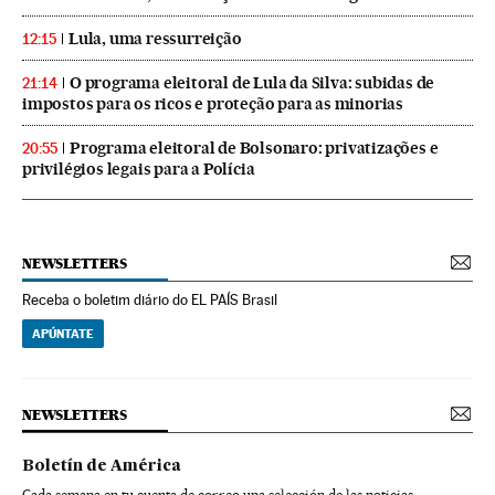
Lula, uma ressurreição
12:15
O programa eleitoral de Lula da Silva: subidas de
21:14
impostos para os ricos e proteção para as minorias
Programa eleitoral de Bolsonaro: privatizações e
20:55
privilégios legais para a Polícia
NEWSLETTERS
Receba o boletim diário do EL PAÍS Brasil
APÚNTATE
NEWSLETTERS
Boletín de América
Cada semana en tu cuenta de correo una selección de las noticias,