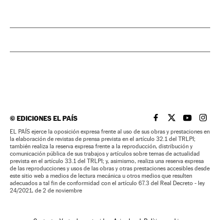
©
EDICIONES EL PAÍS
EL PAÍS BRASIL EN
EL PAÍS BRASI
EL PAÍS B
EL PA
EL PAÍS ejerce la oposición expresa frente al uso de sus obras y prestaciones en
la elaboración de revistas de prensa prevista en el artículo 32.1 del TRLPI;
también realiza la reserva expresa frente a la reproducción, distribución y
comunicación pública de sus trabajos y artículos sobre temas de actualidad
prevista en el artículo 33.1 del TRLPI; y, asimismo, realiza una reserva expresa
de las reproducciones y usos de las obras y otras prestaciones accesibles desde
este sitio web a medios de lectura mecánica u otros medios que resulten
adecuados a tal fin de conformidad con el artículo 67.3 del Real Decreto - ley
24/2021, de 2 de noviembre